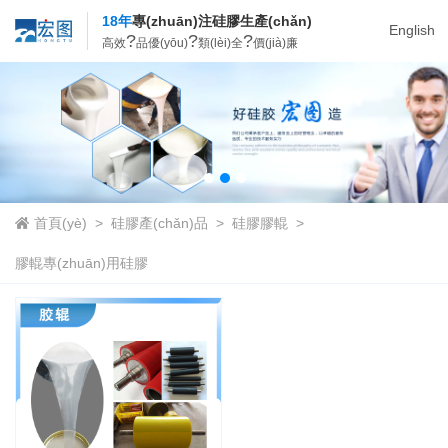
18年
專(zhuān)注硅膠生產(chǎn)
English
?
?
?
高效
品優(yōu)
類(lèi)全
價(jià)廉
首頁(yè)
>
硅膠產(chǎn)品
>
硅膠膠輥
>
膠輥專(zhuān)用硅膠