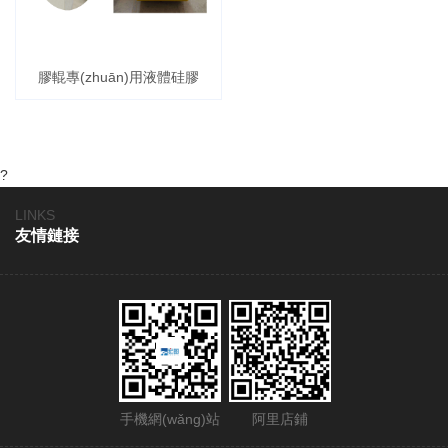
膠輥專(zhuān)用液體硅膠
?
LINKS
友情鏈接
手機網(wǎng)站
阿里店鋪