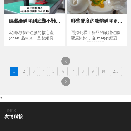
案，幾乎只有一個
(gè)——人體硅膠。 它被
頂級期刊稱(chēng)為 "具身
碳纖維硅膠到底難不難用？
哪些硬度的液體硅膠更適合翻模工藝品 ？
智能的最后1毫米 "，也
是2026年以來(lái)人形機器
碳纖維硅膠到底難不難用？
哪些硬度的液體硅膠更適合翻模工藝品 ？
宏圖碳纖維硅膠的核心產
選擇翻模工藝品的液體硅膠
人與AI玩具爆發(fā)浪潮
(chǎn)品，是雙組份鉑
硬度，沒(méi)有絕對的
中，上游最被低估的核
金硫化的特調液體硅
唯一答案。
心材料。
膠。
一
1
2
3
4
5
6
7
8
9
10
210
頁
(yè)
一
?
頁
(yè)
LINKS
友情鏈接