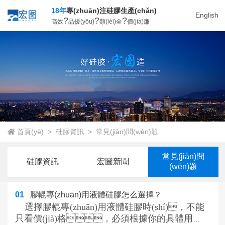
18年
專(zhuān)注硅膠生產(chǎn)
English
?
?
?
高效
品優(yōu)
類(lèi)全
價(jià)廉
首頁(yè)
>
硅膠資訊
>
常見(jiàn)問(wèn)題
常見(jiàn)問
硅膠資訊
宏圖新聞
(wèn)題
01
膠輥專(zhuān)用液體硅膠怎么選擇？
選擇膠輥專(zhuān)用液體硅膠時(shí)，不能
只看價(jià)格，必須根據你的具體用